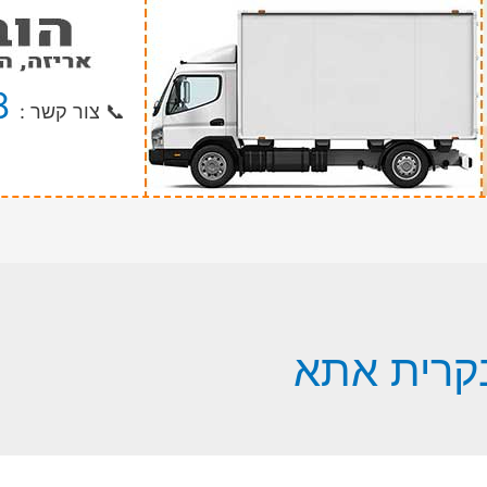
8
📞 צור קשר :
קרית אתא