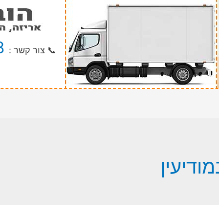
8
📞 צור קשר :
ודיעין