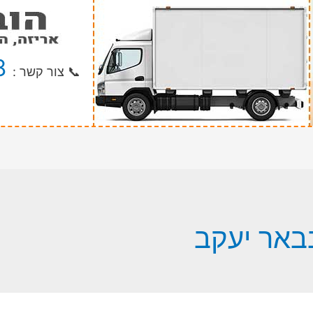
8
📞 צור קשר :
באר יעקב