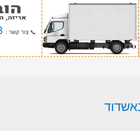
8
📞 צור קשר :
אשדוד