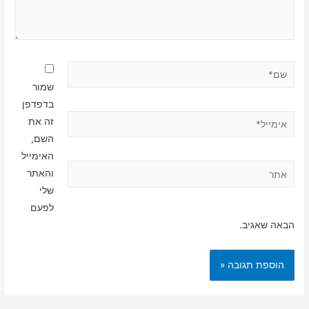
שם*
שמור
בדפדפן
אימייל*
זה את
השם,
האימייל
אתר
והאתר
שלי
לפעם
הבאה שאגיב.