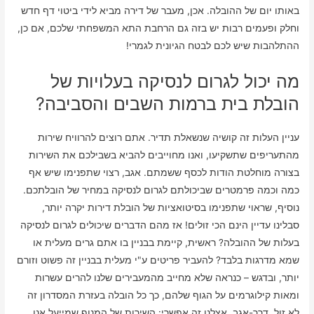
באותו יום של ההובלה. אכן, מעבר של דירה מביא לידי ביטוי דף חדש
וחלק ופעמים רבות יש בזה גם הרחבת התא המשפחתי שלכם, אם כן,
ההתלהבות שיש לכם לבטח הגיונית לגמרי!
מה יכול לגרום לנסיקה בעלויות של
הובלת בית ברמות השבים והסביבה?
עניין העלות זה קושיה שנשאלת תדיר. אתם רוצים להרוויח שירות
מהתעריפים שתשקיעו, ואנו מחוייבים להביא בשבילכם את השירות
בצורה מוחלטת הודות לכסף ששמתם. אגב, רצוי שתפנימו שיש אף
כמה וכמה פרמטרים שביכולתם לגרום לנסיקה במחיר של הובלתכם.
נוסיף, שראוי שתפנימו בסיטואציות של הובלת דירות יקרה יותר,
סבלינו עדיין הינם הכי זולים! אז מהם הדברים שיכולים לגרום לנסיקה
בעלות של ההובלה? ראשית, קיימת בבניין בו אתם גרים מעלית או
שמא מדרגות בלבד? להעביר פריטים ע"י מעלית בבניין זה פשוט וזורם
יותר, ובדגש – כנראה שלא מחייב מהמעבירים שלנו להרים עשרות
ומאות קילוגרמים על הגוף שלהם, כך כל הובלה בעזרת המסדרון זה
לא זול. דרך-אגב, אצלנו זה אפשרי: השירות של המנוף שמייעל אנו