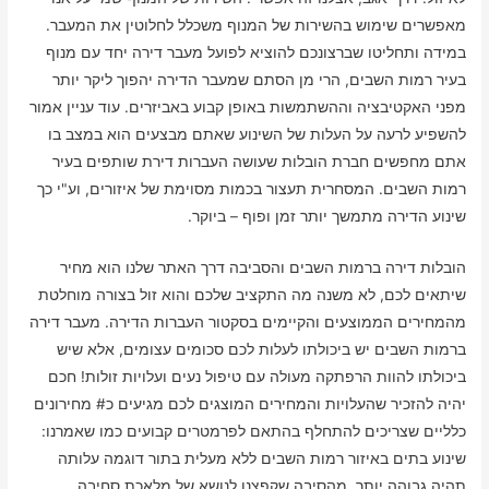
מאפשרים שימוש בהשירות של המנוף משכלל לחלוטין את המעבר.
במידה ותחליטו שברצונכם להוציא לפועל מעבר דירה יחד עם מנוף
בעיר רמות השבים, הרי מן הסתם שמעבר הדירה יהפוך ליקר יותר
מפני האקטיבציה וההשתמשות באופן קבוע באביזרים. עוד עניין אמור
להשפיע לרעה על העלות של השינוע שאתם מבצעים הוא במצב בו
אתם מחפשים חברת הובלות שעושה העברות דירת שותפים בעיר
רמות השבים. המסחרית תעצור בכמות מסוימת של איזורים, וע"י כך
שינוע הדירה מתמשך יותר זמן ופוף – ביוקר.
הובלות דירה ברמות השבים והסביבה דרך האתר שלנו הוא מחיר
שיתאים לכם, לא משנה מה התקציב שלכם והוא זול בצורה מוחלטת
מהמחירים הממוצעים והקיימים בסקטור העברות הדירה. מעבר דירה
ברמות השבים יש ביכולתו לעלות לכם סכומים עצומים, אלא שיש
ביכולתו להוות הרפתקה מעולה עם טיפול נעים ועלויות זולות! חכם
יהיה להזכיר שהעלויות והמחירים המוצגים לכם מגיעים כ# מחירונים
כלליים שצריכים להתחלף בהתאם לפרמטרים קבועים כמו שאמרנו:
שינוע בתים באיזור רמות השבים ללא מעלית בתור דוגמה עלותה
תהיה גבוהה יותר, מהסיבה שקפצנו לנושא של מלאכת סחיבה