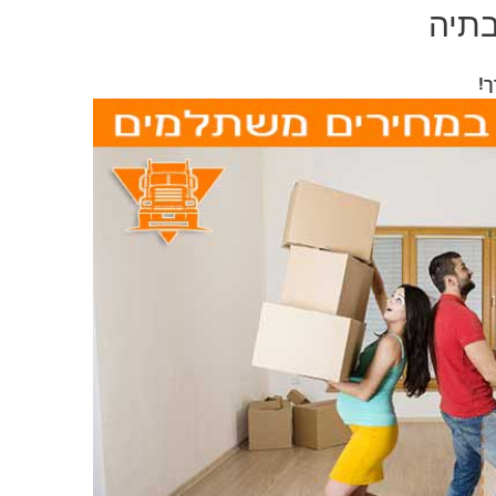
בתיה
ך!