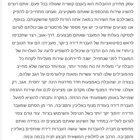
עסק מחירון ההובלות הוא בעצם קושייה שעולה בכל פעם. אתם רוצים
להשיג שירות מהכספים שאתם משקיעים, ואנחנו מתחייבים להפיק
בשבילכם את השירות במאה אחוז הודות לכסף שהשקעתם. בנוסף,
אנו מציעים שתדעו כי יש אף מספר של פרמטרים שביכולתם לגרום
לנסיקה בעלות של המעבר שאתם מבצעים. דרך-אגב, רצוי שתכניסו
לראש בסיטואציות של העברת דירה ביוקר, מעבירנו הם עוד הטובים
ביותר! אז מה הם הדברים שיכולים להשפיע לרעה על העלויות של
המעבר? לפני שנתחיל, ישנה לדירתכם שירות מעלית? לקחת כל
הובלה ע"י מעלית זה נוח ומהיר יותר, ובמיוחד כנראה שלא מחייב
מהמובילים שלנו לגרור עשרות ומאות קילוגרמים על הגב שלהם,
בצורה זו, שהובלה באמצעות חדר מדרגות הינה יקר יחסית. אגב, רק
אצלנו: שירותי המנוף שלנו מקדם אנו מציעים לכם את שירות ההנפה
שמייעל באופן משמעותי את ההזזה. במקרה ותבחרו להוציא לפועל
העברת דירה בעזרת מנוף באליכין והסביבה, הרי מן הסתם שמעבר
הדירה יהפוך יקר יותר בשל הטיפול והשימוש בציוד. עוד גורם צפוי
לגרום לעלייה במחיר של השינוע שאתם מבצעים זה במידה ואתם
מחפשים חברה להעברות אשר עושה העברות דירת שותפים באליכין
והסביבה. הרכב או לחלופין המשאית תבצע חניה בכמה וכמה