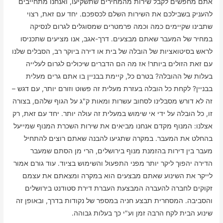
אתם מחפשים לקבל שירות מהמחירים שתשקיעו, ואנחנו מתחייבים
להעניק בשבילכם את השירות השלם לכספכם. יחד עם זאת, רצוי
שתבינו שקיימים כמה וכמה פרמטרים שמסוגלים לגרום לנסיקה
במחיר של המעבר שאתם מבצעים. דרך-אגב, אנו מציעים שתכניסו
לראש בסיטואציות של הובלה של בית או דירה ביוקר רב, הסבלים שלנו
עם זאת הזולים ביותר! אז מה הם הדברים שיכולים לגרום לעלייה
בעלות של ההובלה? בטרם כל, קיימת בבניין בו אתם גרים מעלית
בבניין? לקחת כל הובלה בעזרת מעלית זה פשוט וזורם יותר, עם דגש –
זה לא דורש מסבלינו לסחוב עשרות ומאות ק"ג על הגוף שלהם, בצורה
זו, כל הובלה על ידי אי שימוש במעלית זה עולה יותר. יחד עם זאת, רק
אצלנו: המנוף מקדם אנחנו מביאים את שירות השכרת המנוף שמייעל
בהחלט את המעבר. במקרה שתגיעו להבנה שאתם רוצים להתחיל
מעבר בין דירות בהזמנת מנוף בירושלים, הרי מן הסתם שמעבר
הדירה יהפוך ליקר יותר מפני התפעול והשימוש בציוד. עוד גורם אמור
לייקר את השינוע שאתם מבצעים הוא במקרה ומצאתם את עצמם
זקוקים לחברה להעברה המבצעת העברת דירת סטודנט בירושלים
והסביבה. המסחרית תבצע חניה במספר של נקודות בדרך, ובאופן זה
שינוע הבית לקח הרבה זמן וע"י כך בעלות גבוהה.