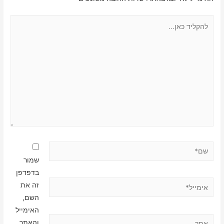
להקליד
כאן...
שם*
שמור
בדפדפן
אימייל*
זה את
השם,
האימייל
אתר
והאתר