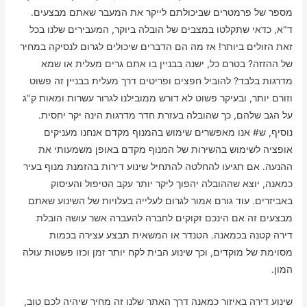
מספר של פרמטרים שביכולתם לייקר את המעבר שאתם מבצעים.
ד"א, כדאי שתקלטו במצבים של הובלה ביוקר, המעבירים שלנו בכל
זאת הזולים ביותר! אז מה הם הדברים שיכולים לגרום לנסיקה במחיר
של ההזזה? בטרם כל, ישנה בבניין בו אתם גרים מעלית או שמא
מדרגות בלבד? להוביל חפצים ופריטים דרך מעלית בבניין זה פשוט
וזורם יותר, ובעיקר פשוט לא דורש ממובילנו לגרור עשרות ומאות ק"ג
על הגב שלהם, כך שהובלה בעזרת חדר מדרגות הינה יקר יחסית.
נוסיף, ש# אנו מאפשרים שימוש בהמנוף מקדם אנחנו מעניקים
אופציה לשימוש בהשירות של המנוף מקדם באופן משמעותי את
ההנעה. אם תגיעו להחלטה להתחיל שינוע דירות בהזמנת מנוף בעיר
כמאנה, יוצא שההובלה יהפוך ליקר יותר עקב הטיפול והעיסוק
באביזרים. עוד גורם אמור לגרום לעלייה בעלויות של השינוע שאתם
מבצעים זה אם הינכם זקוקים לחברה להעברה אשר עושה הובלת
דירה קטנה בכמאנה. הטנדר או המשאית תבצע עצירה בכמות
מסוימת של מוקדים, וכך שינוע הבית לקח יותר זמן וכזו פשטות עולה
המון.
שינוע דירה באיזור כמאנה דרך האתר שלנו זה מחיר שיהיה לכם טוב,