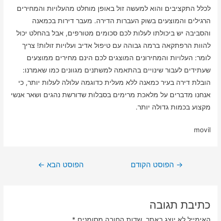
לכלל התקציבים והוא למעשה זול באופן מוחלט מהעלויות והמחירים
הרגילים והמוצעים בשוק העברות הדירה. מעבר דירות בכמאנה
והסביבה יש ביכולתו לעלות לכם סכומים מטורפים, אבל בהחלט יכול
להוות הרפתקאה ברמה גבוהה עם טיפול אדיב ועלויות זולות! צריך
לומר: העלויות והמחירונים המוצגים לכם הינם מחירים ממוצעים
שעתידים לעבור שינויים בהתאמה למשתנים מגוונים כמו שאמרנו:
הובלת דירה בעיר כמאנה ללא מעלית כדוגמה עלולה לעלות יותר, כי
אנחנו מדברים על מלאכת מרימים בסבלות שדורשת נהגים ושאר אנשי
מקצוע בכמות גדולה יותר.
movil
ניווט
→
הפוסט הקודם
הפוסט הבא
←
כתיבת תגובה
האימייל לא יוצג באתר.
שדות החובה מסומנים
*