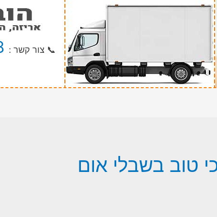
8
📞 צור קשר :
י טוב בשבלי אום