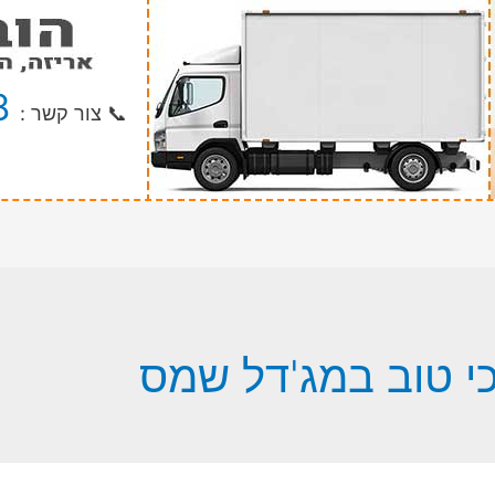
8
📞 צור קשר :
י טוב במג'דל שמס