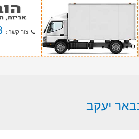
8
📞 צור קשר :
באר יעקב